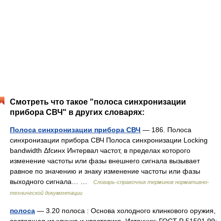
Смотреть что такое "полоса синхронизации
прибора СВЧ" в других словарях:
Полоса синхронизации прибора СВЧ
— 186. Полоса
синхронизации прибора СВЧ Полоса синхронизации Locking
bandwidth Δfсинх Интервал частот, в пределах которого
изменение частоты или фазы внешнего сигнала вызывает
равное по значению и знаку изменение частоты или фазы
выходного сигнала… …
Словарь-справочник терминов нормативно-
технической документации
полоса
— 3.20 полоса : Основа холодного клинкового оружия,
состоящая из клинка и хвостовика. Источник: ГОСТ Р 51501 99: